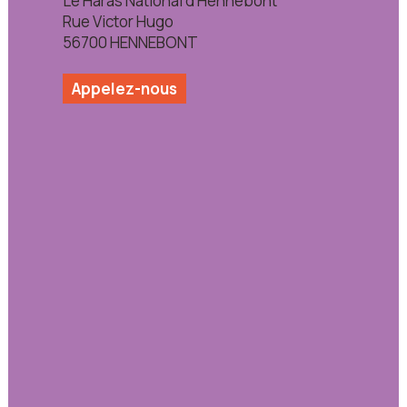
Le Haras National d’Hennebont
Rue Victor Hugo
56700 HENNEBONT
Appelez-nous