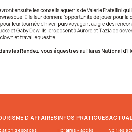
cevront ensuite les conseils aguerris de Valérie Fratellini 
nesque. Elle leur donnera l'opportunité de jouer pour la p
 pour leur tournée d'hiver, puis voyagent au gré des rencont
cke et Gaby Dew. Ils proposent à Aurore et Tazia de deveni
 clown et travail équestre.
 dans
les Rendez-vous équestres au Haras National d’
OURISME D’AFFAIRES
INFOS PRATIQUES
ACTUAL
cation d'espaces
Horaires - accès
Voir les ac