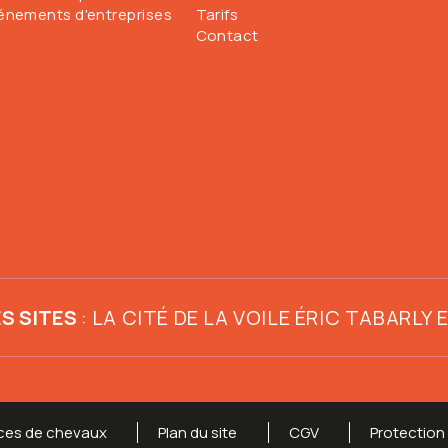
énements d'entreprises
Tarifs
Contact
S SITES
:
LA CITÉ DE LA VOILE ÉRIC TABARLY
ces de chevaux
Plan du site
CGV
Protection