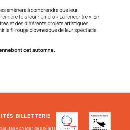
qui les amènera à comprendre que leur
remière fois leur numéro « La rencontre ». En
res et des différents projets artistiques.
r le fil rouge clownesque de leur spectacle.
Hennebont cet automne
.
ITÉS
BILLETTERIE
tualités
Acheter des billets