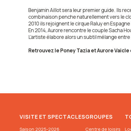
Benjamin Aillot sera leur premier guide. Ils re
combinaison penche naturellement vers le clow
2010 ils rejoignent le cirque Raluy en Espagne
En 2014, Aurore rencontre le couple Sacha Hou
L’artiste élabore alors un subtil mélange entre
Retrouvez le Poney Tazia et Aurore Vaicle
VISITE ET SPECTACLES
GROUPES
T
Saison 2025-2026
Centre de loisirs
Lo